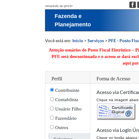
saopaulo.sp.gov.br
Fazenda e
Planejamento
Você está em:
Início
>
Serviços
>
PFE - Posto Fisc
Atenção usuários do Posto Fiscal Eletrônico – 
PFE será descontinuada e o acesso se dará exc
aqui
para
Perfil
Forma de Acesso
Contribuinte
Acesso via Certifica
Contabilista
Clique na imagem abaixo
Usuário Filho
Fazendário
Outros
Acesso via Login Ún
Clique no botão abaixo