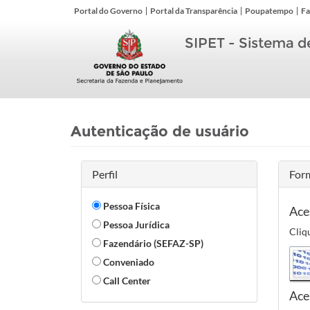
Portal do Governo
Portal da Transparência
Poupatempo
Fa
SIPET - Sistema d
Autenticação de usuário
Perfil
For
Pessoa Física
Ace
Pessoa Jurídica
Cliq
Fazendário (SEFAZ-SP)
Conveniado
Call Center
Ace