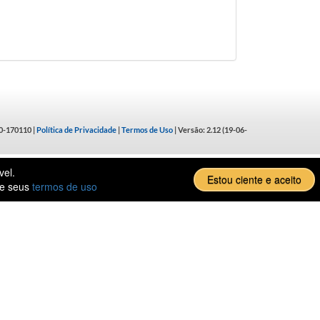
00-170110 |
Política de Privacidade
|
Termos de Uso
| Versão: 2.12 (19-06-
vel.
Estou ciente e aceito
de seus
termos de uso