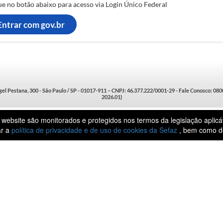
ue no botão abaixo para acesso via Login Único Federal
Entrar com gov.br
el Pestana, 300 - São Paulo / SP - 01017-911 – CNPJ: 46.377.222/0001-29 - Fale Conosco: 08
2026.01)
ebsite são monitorados e protegidos nos termos da legislação aplicá
ar a
política de privacidade e de uso de cookies da Sefaz
, bem como 