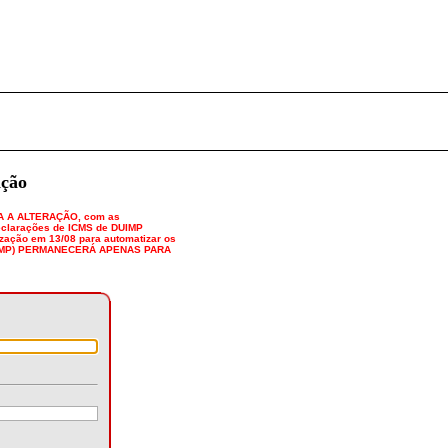
ação
ITA A ALTERAÇÃO, com as
declarações de ICMS de DUIMP
ização em 13/08 para automatizar os
A (SIMP) PERMANECERÁ APENAS PARA