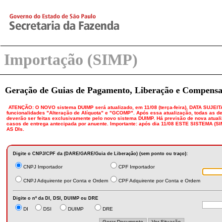
Importação (SIMP)
Geração de Guias de Pagamento, Liberação e Compens
ATENÇÃO: O NOVO sistema DUIMP será atualizado, em 11/08 (terça-feira), DATA SUJE
funcionalidades "Alteração de Alíquota" e "GCOMP". Após essa atualização, todas as 
deverão ser feitas exclusivamente pelo novo sistema DUIMP. Há previsão de nova atual
casos de entrega antecipada por anuente. Importante: após dia 11/08 ESTE SISTEM
AS DIs.
Digite o CNPJ/CPF da (DARE/GARE/Guia de Liberação) (sem ponto ou traço):
CNPJ Importador
CPF Importador
CNPJ Adquirente por Conta e Ordem
CPF Adquirente por Conta e Ordem
Digite o nº da DI, DSI, DUIMP ou DRE
DI
DSI
DUIMP
DRE