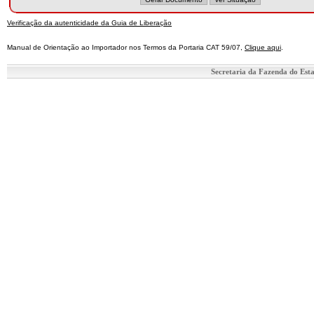
Verificação da autenticidade da Guia de Liberação
Manual de Orientação ao Importador nos Termos da Portaria CAT 59/07,
Clique aqui
.
Secretaria da Fazenda do Est